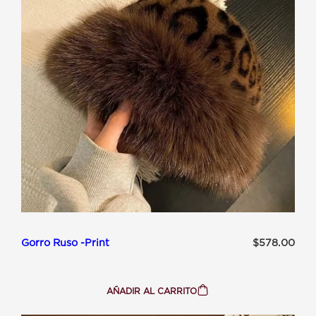
Gorro Ruso -Print
$
578.00
AÑADIR AL CARRITO
:
GORRO