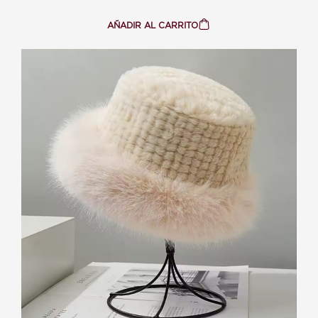
AÑADIR AL CARRITO
:
VINCHA
TEDDY