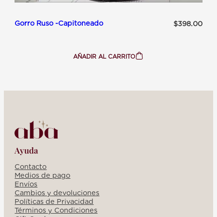
Gorro Ruso -Capitoneado
$
398.00
AÑADIR AL CARRITO
:
GORRO
RUSO
-
CAPITONEADO
Ayuda
Contacto
Medios de pago
Envíos
Cambios y devoluciones
Políticas de Privacidad
Términos y Condiciones