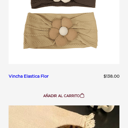
Vincha Elastica Flor
$
138.00
AÑADIR AL CARRITO
:
VINCHA
ELASTICA
FLOR