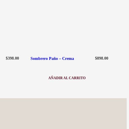
$
398.00
$
898.00
Sombrero Paño – Crema
AÑADIR AL CARRITO
:
SOMBRERO
PAÑO
–
CREMA