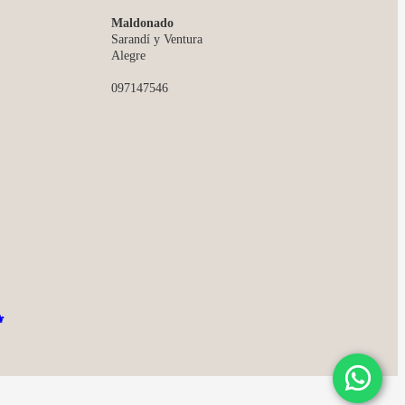
Maldonado
Sarandí y Ventura
Alegre
097147546
️