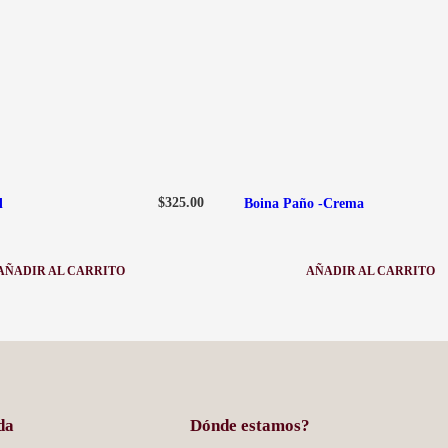
$
325.00
l
Boina Paño -Crema
AÑADIR AL CARRITO
AÑADIR AL CARRITO
:
:
VINCHA
BOINA
PIEL
PAÑO
-
CREMA
da
Dónde estamos?