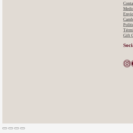
Conta
Medio
Envío
Cambi
Polít
Térmi
Gift 
Soci
Instagram
Face