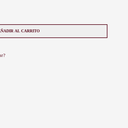
AÑADIR AL CARRITO
ar?
HASTA 12 CUOTAS
Uruguayo
 Tres 676)
ndí y Ventura Alegre)
ncia única de compra. Si una vez recibida la compra y
s realizar el cambio de dicho producto.