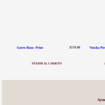
$
578.00
Gorro Ruso -Print
Vincha Pie
AÑADIR AL CARRITO
:
GORRO
RUSO
-
PRINT
Ayu