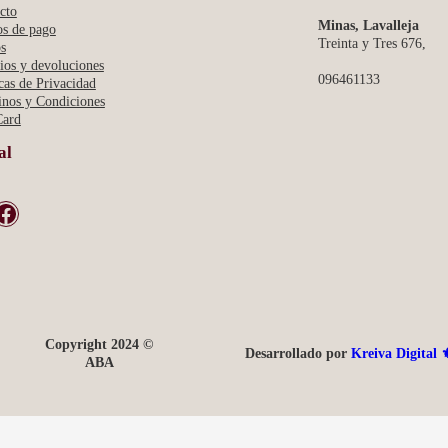
cto
Minas, Lavalleja
s de pago
Treinta y Tres 676,
s
os y devoluciones
096461133
icas de Privacidad
nos y Condiciones
Card
al
book
Copyright 2024 ©
Desarrollado por
Kreiva Digital ⚜
ABA