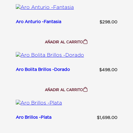
A
R
O
A
N
Aro Anturio -Fantasia
$
298.00
A
-
A
C
E
AÑADIR AL CARRITO
:
R
A
O
R
D
O
O
A
R
N
A
Aro Bolita Brillos -Dorado
$
498.00
T
D
U
O
R
I
O
AÑADIR AL CARRITO
:
-
A
F
R
A
O
N
B
T
O
A
Aro Brillos -Plata
$
1,698.00
L
S
I
I
T
A
A