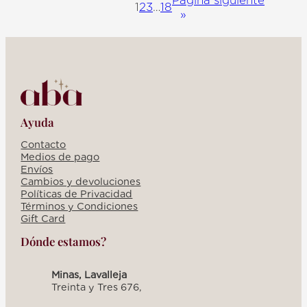
E
1
2
3
…
18
»
L
I
A
-
A
C
E
R
O
B
L
Ayuda
A
N
Contacto
C
Medios de pago
O
Envíos
Cambios y devoluciones
Políticas de Privacidad
Términos y Condiciones
Gift Card
Dónde estamos?
Minas, Lavalleja
Treinta y Tres 676,