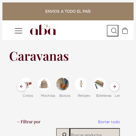
Saltar
al
ENVIOS A TODO EL PAÍS
contenido
Buscar
Caravanas
Cintos
Mochilas
Bolsos
Relojes
Billeteras
Lentes
A
Filtrar por
Borrar todo
B
Color
u