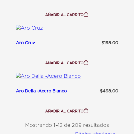
S
S
I
C
AÑADIR AL CARRITO
:
-
A
P
R
L
O
A
C
T
O
E
Aro Cruz
$
198.00
R
A
A
D
Z
O
O
N
AÑADIR AL CARRITO
:
-
A
A
R
C
O
E
C
R
R
O
Aro Delia -Acero Blanco
$
498.00
U
D
Z
O
R
A
D
AÑADIR AL CARRITO
:
O
A
R
Mostrando 1–12 de 209 resultados
O
D
Página siguiente