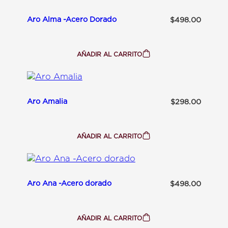
Aro Alma -Acero Dorado
$
498.00
AÑADIR AL CARRITO
:
A
R
O
A
L
Aro Amalia
$
298.00
M
A
-
A
C
AÑADIR AL CARRITO
:
E
A
R
R
O
O
D
A
O
M
R
Aro Ana -Acero dorado
$
498.00
A
A
L
D
I
O
A
AÑADIR AL CARRITO
: