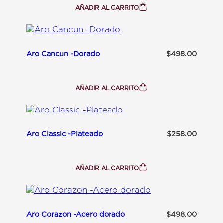
B
AÑADIR AL CARRITO
:
R
A
I
R
L
O
L
B
O
R
S
Aro Cancun -Dorado
$
498.00
I
-
L
D
L
O
O
R
S
A
AÑADIR AL CARRITO
:
-
D
A
P
O
R
L
O
A
C
T
A
A
Aro Classic -Plateado
$
258.00
N
C
U
N
-
AÑADIR AL CARRITO
:
D
A
O
R
R
O
A
C
D
L
O
Aro Corazon -Acero dorado
$
498.00
A