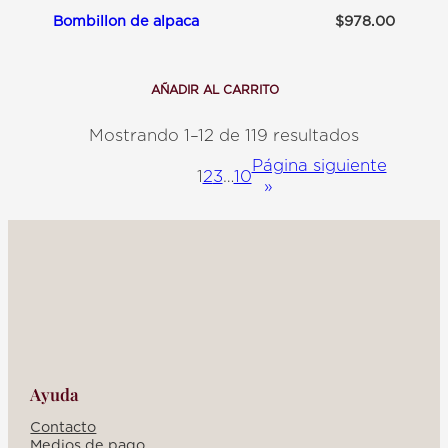
Bombillon de alpaca
$
978.00
AÑADIR AL CARRITO
:
B
O
Mostrando 1–12 de 119 resultados
M
B
Página siguiente
I
1
2
3
…
10
»
L
L
O
N
D
E
A
L
P
A
C
A
Ayuda
Contacto
Medios de pago