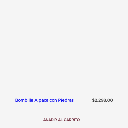
I
L
L
A
A
C
E
R
O
P
L
A
N
A
Bombilla Alpaca con Piedras
$
2,298.00
AÑADIR AL CARRITO
:
B