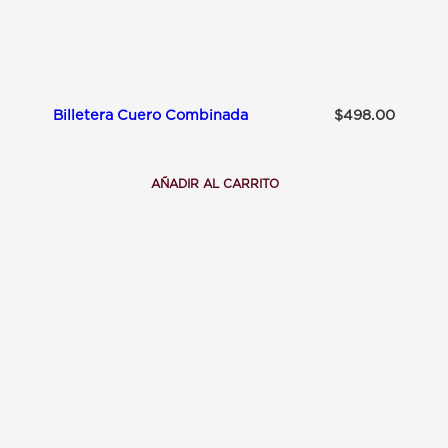
Billetera Cuero Combinada
$
498.00
AÑADIR AL CARRITO
:
B
I
L
L
E
T
E
R
A
C
U
E
R
O
C
O
M