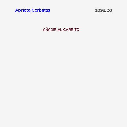
Aprieta Corbatas
$
298.00
AÑADIR AL CARRITO
:
A
P
R
I
E
T
A
C
O
R
B
A
T
A
S