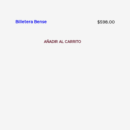
Billetera Bense
$
598.00
AÑADIR AL CARRITO
:
B
I
L
L
E
T
E
R
A
B
E
N
S
E