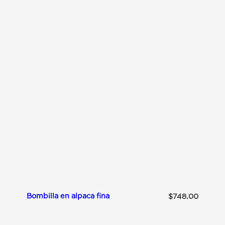
O
M
B
I
L
L
A
A
L
P
A
C
A
C
O
N
P
I
E
D
R
A
S
Bombilla en alpaca fina
$
748.00