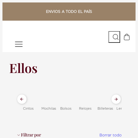
Saltar
al
ENVIOS A TODO EL PAÍS
contenido
Buscar
Ellos
Cintos
Mochilas
Bolsos
Relojes
Billeteras
Lentes
A
Filtrar por
Borrar todo