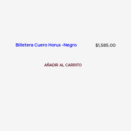
B
I
N
A
D
A
Billetera Cuero Horus -Negro
$
1,585.00
AÑADIR AL CARRITO
:
B
I
L
L
E
T
E
R
A
C
U
E
R
O