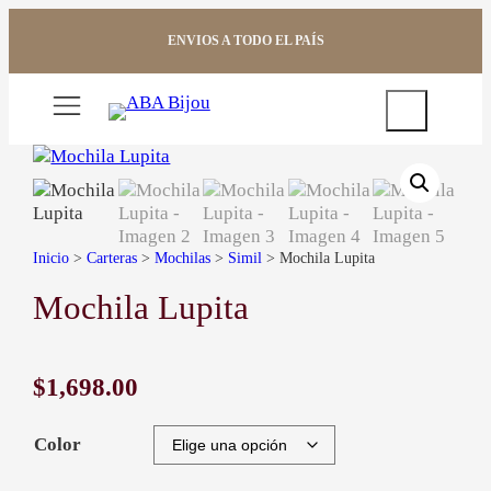
Saltar
al
ENVIOS A TODO EL PAÍS
contenido
Buscar
Inicio
>
Carteras
>
Mochilas
>
Simil
> Mochila Lupita
Mochila Lupita
$
1,698.00
Color