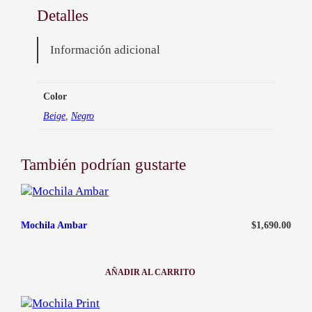
Sucursal Minas:
096461133
Detalles
¿En qué casos se aceptarán cambios?
Sucursal Maldonado:
097147546
He recibido mi pedido en malas condiciones
Información adicional
contacto@ababijou.com
Quiero cambiar el talle de mi artículo
Lunes a Sábados de
9:00 am — 19:00 pm
Color
Beige
,
Negro
También podrían gustarte
$
1,690.00
Mochila Ambar
AÑADIR AL CARRITO
:
MOCHILA
AMBAR