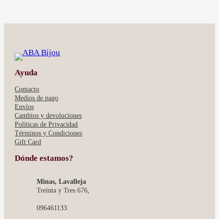
MIRANDA
-
CROCO
Ayuda
Contacto
Medios de pago
Envíos
Cambios y devoluciones
Políticas de Privacidad
Términos y Condiciones
Gift Card
Dónde estamos?
Minas, Lavalleja
Treinta y Tres 676,
096461133