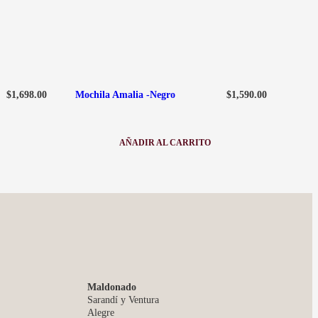
$
1,698.00
$
1,590.00
Mochila Amalia -Negro
AÑADIR AL CARRITO
:
MOCHILA
AMALIA
-
NEGRO
Maldonado
Sarandí y Ventura
Alegre