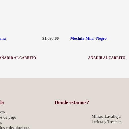
$
1,698.00
una
Mochila Mila -Negro
AÑADIR AL CARRITO
AÑADIR AL CARRITO
:
:
MOCHILA
MOCHILA
DUNA
MILA
-
NEGRO
da
Dónde estamos?
cto
Minas, Lavalleja
s de pago
Treinta y Tres 676,
s
os y devoluciones