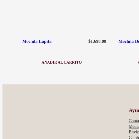
$
1,698.00
Mochila Lupita
Mochila D
AÑADIR AL CARRITO
:
MOCHILA
LUPITA
Ayu
Conta
Medio
Envío
Cambi