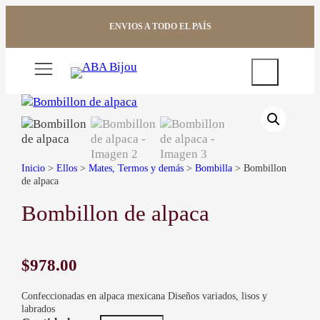
Saltar
al
ENVIOS A TODO EL PAÍS
contenido
Buscar
Inicio
>
Ellos
>
Mates, Termos y demás
>
Bombilla
> Bombillon
de alpaca
Bombillon de alpaca
$
978.00
Confeccionadas en alpaca mexicana Diseños variados, lisos y
labrados