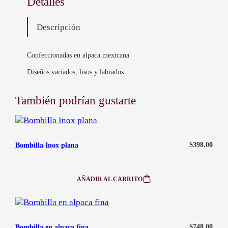
Detalles
¿En qué casos se aceptarán cambios?
d
Sucursal Maldonado:
097147546
a
He recibido mi pedido en malas condiciones
Descripción
d
contacto@ababijou.com
Quiero cambiar el talle de mi artículo
Lunes a Sábados de
Confeccionadas en alpaca mexicana
9:00 am — 19:00 pm
Diseños variados, lisos y labrados
También podrían gustarte
$
398.00
Bombilla Inox plana
AÑADIR AL CARRITO
:
BOMBILLA
INOX
PLANA
$
748.00
Bombilla en alpaca fina