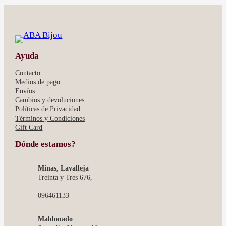
Ayuda
Contacto
Medios de pago
Envíos
Cambios y devoluciones
Políticas de Privacidad
Términos y Condiciones
Gift Card
Dónde estamos?
Minas, Lavalleja
Treinta y Tres 676,
096461133
Maldonado