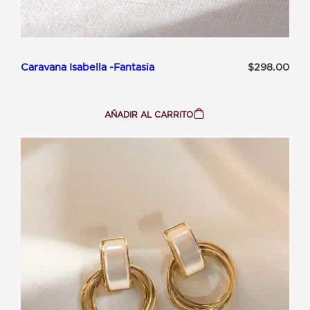
Caravana Isabella -Fantasia
$
298.00
AÑADIR AL CARRITO
:
CARAVANA
ISABELLA
-
FANTASIA