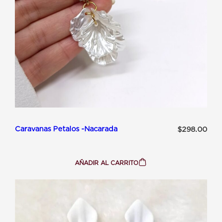
Caravanas Petalos -Nacarada
$
298.00
AÑADIR AL CARRITO
:
CARAVANAS
PETALOS
-
NACARADA