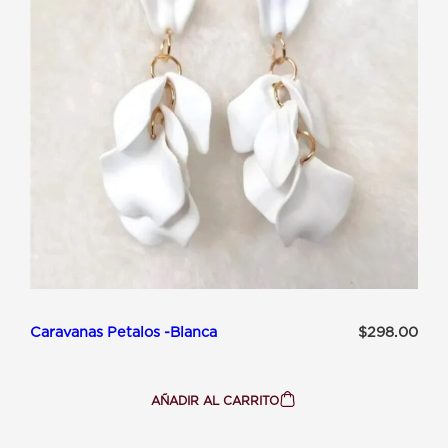
Caravanas Petalos -Blanca
$
298.00
AÑADIR AL CARRITO
:
CARAVANAS
PETALOS