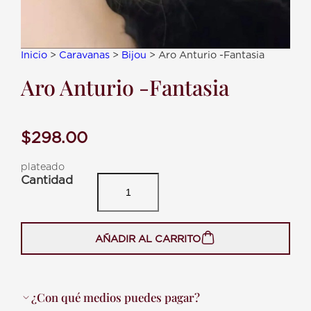
Inicio
>
Caravanas
>
Bijou
> Aro Anturio -Fantasia
Aro Anturio -Fantasia
$
298.00
plateado
A
r
o
A
n
AÑADIR AL CARRITO
t
u
r
i
¿Con qué medios puedes pagar?
o