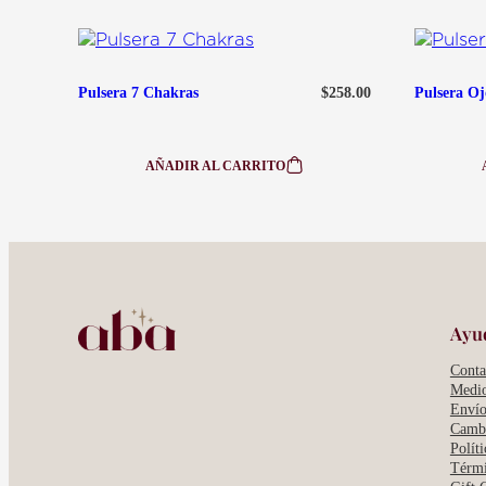
$
258.00
Pulsera 7 Chakras
Pulsera Oj
AÑADIR AL CARRITO
:
PULSERA
7
CHAKRAS
Ayu
Conta
Medio
Envío
Cambi
Polít
Térmi