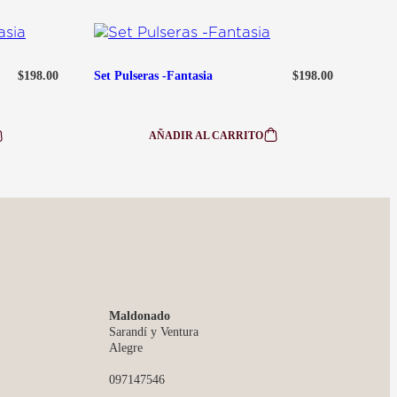
pm
$
198.00
$
198.00
Set Pulseras -Fantasia
AÑADIR AL CARRITO
:
SET
PULSERAS
-
FANTASIA
Maldonado
Sarandí y Ventura
Alegre
097147546