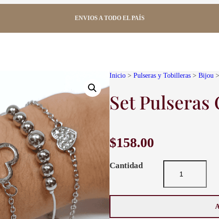
ENVIOS A TODO EL PAÍS
Inicio
>
Pulseras y Tobilleras
>
Bijou
>
Set Pulseras
$
158.00
S
e
t
P
u
l