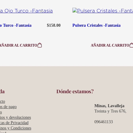
9:00 am — 19:00 
c
a
n
t
$
158.00
o Turco -Fantasia
Pulsera Cristales -Fantasia
i
d
a
d
AÑADIR AL CARRITO
AÑADIR AL CARRITO
:
:
PULSERA
PULSERA
OJO
CRISTALES
TURCO
-
-
FANTASIA
FANTASIA
da
Dónde estamos?
cto
Minas, Lavalleja
s de pago
Treinta y Tres 676,
s
os y devoluciones
096461133
icas de Privacidad
nos y Condiciones