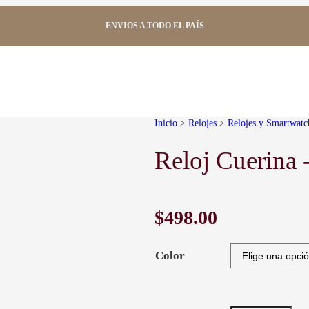
ENVIOS A TODO EL PAÍS
Inicio
>
Relojes
>
Relojes y Smartwatc
Reloj Cuerina 
$
498.00
Color