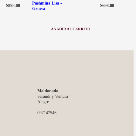
Pashmina Lisa -
$
898.00
$
698.00
Gruesa
AÑADIR AL CARRITO
:
PASHMINA
LISA
-
GRUESA
Maldonado
Sarandí y Ventura
Alegre
097147546