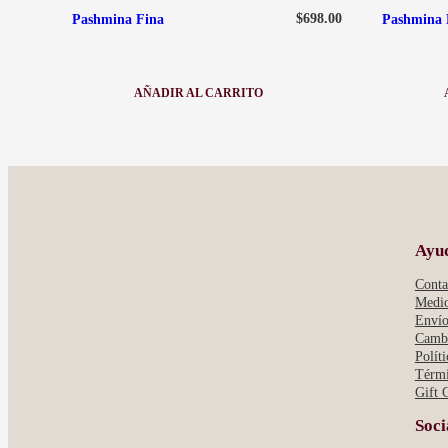
$
698.00
Pashmina Fina
Pashmina R
AÑADIR AL CARRITO
:
PASHMINA
FINA
Ayu
Conta
Medio
Envío
Cambi
Polít
Térmi
Gift 
Soci