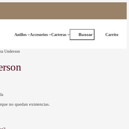
Buscar
Anillos
Accesorios
Carteras
Buscar
na Underson
erson
da
orque no quedan existencias.