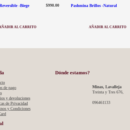
$
990.00
eversible -Biege
Pashmina Brillos -Natural
AÑADIR AL CARRITO
AÑADIR AL CARRITO
:
:
PASHMINA
PASHMINA
REVERSIBLE
BRILLOS
-
-
BIEGE
NATURAL
da
Dónde estamos?
cto
Minas, Lavalleja
s de pago
Treinta y Tres 676,
s
os y devoluciones
096461133
icas de Privacidad
nos y Condiciones
Card
al