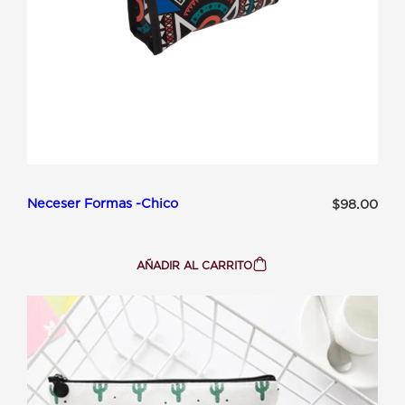
Neceser Formas -Chico
$
98.00
AÑADIR AL CARRITO
:
NECESER
FORMAS
-
CHICO