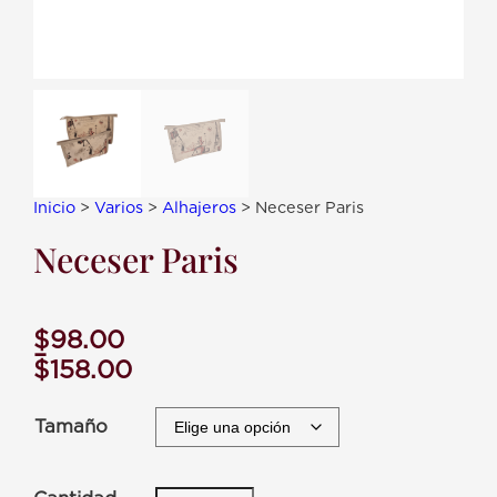
Inicio
>
Varios
>
Alhajeros
> Neceser Paris
Neceser Paris
Rango de precios: desde $98.00 hasta $158.00
$
98.00
–
$
158.00
Tamaño
N