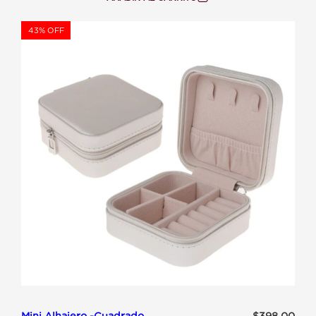
:
ORGANIZADOR
BAUL
PRODUCTO
43% OFF
EN
OFERTA
Mini Alhajero -Cuadrado
$
398.00