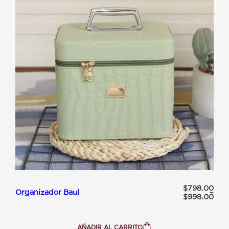
Rango de precios: desde 
$
798.00
Organizador Baul
–
$
998.00
AÑADIR AL CARRITO