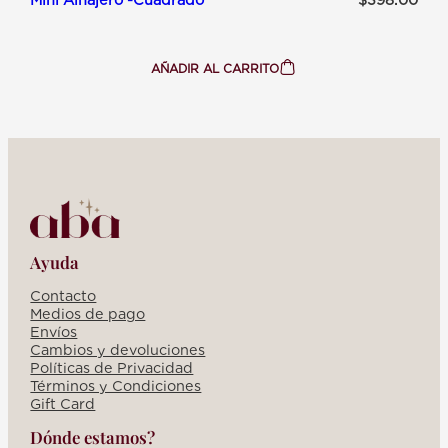
AÑADIR AL CARRITO
:
MINI
ALHAJERO
-
CUADRADO
Ayuda
Contacto
Medios de pago
Envíos
Cambios y devoluciones
Políticas de Privacidad
Términos y Condiciones
Gift Card
Dónde estamos?