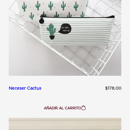
Neceser Cactus
$
178.00
AÑADIR AL CARRITO
:
NECESER
CACTUS