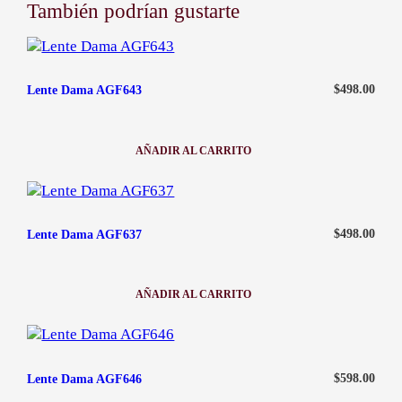
También podrían gustarte
He recibido mi pedido en malas condiciones
contacto@ababijou.com
Quiero cambiar el talle de mi artículo
Lunes a Sábados de
9:00 am — 19:00 pm
$
498.00
Lente Dama AGF643
AÑADIR AL CARRITO
:
LENTE
DAMA
AGF643
$
498.00
Lente Dama AGF637
AÑADIR AL CARRITO
:
LENTE
DAMA
AGF637
$
598.00
Lente Dama AGF646