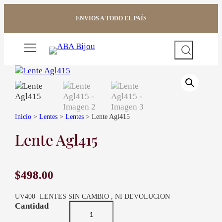
Saltar
al
ENVIOS A TODO EL PAÍS
contenido
Buscar
Inicio
>
Lentes
>
Lentes
> Lente Agl415
Lente Agl415
$
498.00
UV400- LENTES SIN CAMBIO , NI DEVOLUCION
L
e