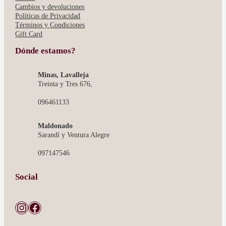
Cambios y devoluciones
Políticas de Privacidad
Términos y Condiciones
Gift Card
Dónde estamos?
Minas, Lavalleja
Treinta y Tres 676,
096461133
Maldonado
Sarandí y Ventura Alegre
097147546
Social
Instagram
Facebook