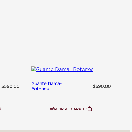
edido en malas condiciones
om
 talle de mi artículo
e
pm
Guante Dama-
$
590.00
$
590.00
Botones
AÑADIR AL CARRITO
:
GUANTE
DAMA-
BOTONES