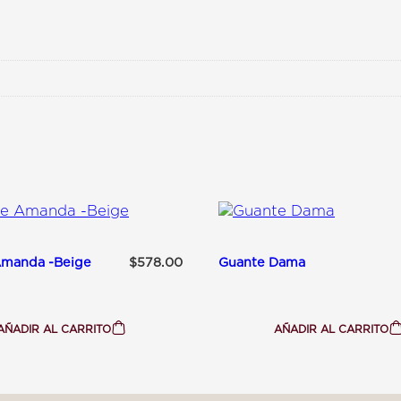
He recibido mi p
d
contacto@ababijou.c
Quiero cambiar el
Lunes a Sábados d
9:00 am — 19:00 
Amanda -Beige
Guante Dama
$
578.00
AÑADIR AL CARRITO
AÑADIR AL CARRITO
:
:
GUANTE
GUANTE
AMANDA
DAMA
-
BEIGE