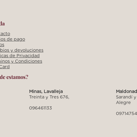
da
acto
os de pago
os
ios y devoluciones
ticas de Privacidad
inos y Condiciones
 Card
de estamos?
Minas, Lavalleja
Maldona
Treinta y Tres 676,
Sarandí y
Alegre
096461133
0971475