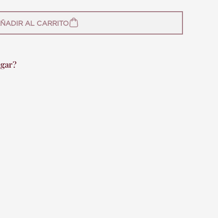
ÑADIR AL CARRITO
agar?
HASTA 12 CUOTAS
rreo Uruguayo
nta y Tres 676)
 (Sarandí y Ventura Alegre)
xperiencia única de compra. Si una vez
o es lo que esperabas podrás realizar el
ucto.
1133
ptarán cambios?
97147546