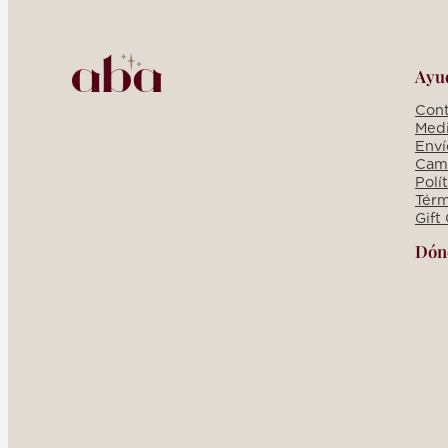
Ayu
Cont
Medi
Enví
Camb
Polí
Térm
Gift
Dón