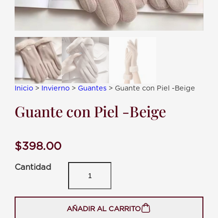
Inicio
>
Invierno
>
Guantes
> Guante con Piel -Beige
Guante con Piel -Beige
$
398.00
G
u
a
n
t
AÑADIR AL CARRITO
e