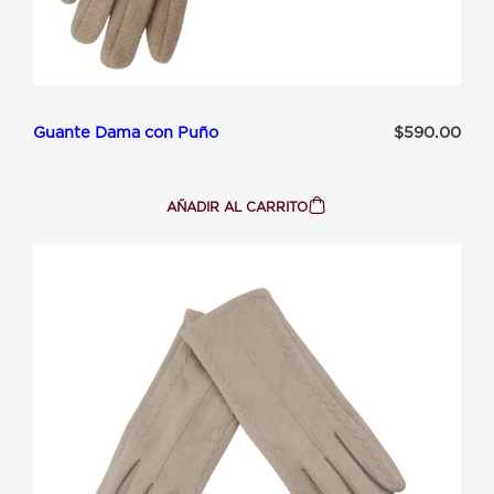
Guante Dama con Puño
$
590.00
AÑADIR AL CARRITO
:
GUANTE
DAMA
CON
PUÑO