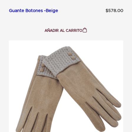
Guante Botones -Beige
$
578.00
AÑADIR AL CARRITO
:
GUANTE
BOTONES
-
BEIGE