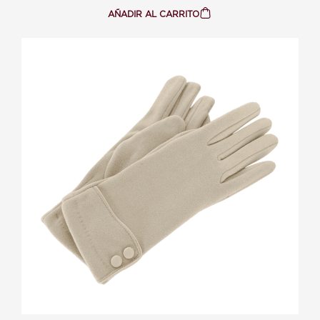
AÑADIR AL CARRITO
:
GUANTE
CON
PIEL