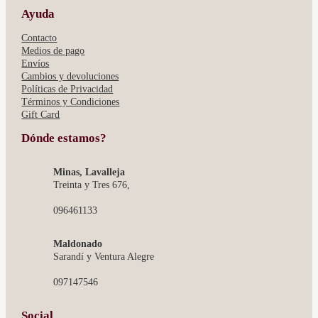
Ayuda
Contacto
Medios de pago
Envíos
Cambios y devoluciones
Políticas de Privacidad
Términos y Condiciones
Gift Card
Dónde estamos?
Minas, Lavalleja
Treinta y Tres 676,
096461133
Maldonado
Sarandí y Ventura Alegre
097147546
Social