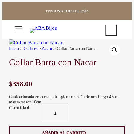
Saltar
al
ENVIOS A TODO EL PAÍS
contenido
Buscar
Inicio
>
Collares
>
Acero
> Collar Barra con Nacar
Collar Barra con Nacar
$
358.00
Confeccionado en acero quirurgico con baño de oro Largo 45cm
mas extensor 10cm
C
o
l
l
a
AÑADIR AL CARRITO