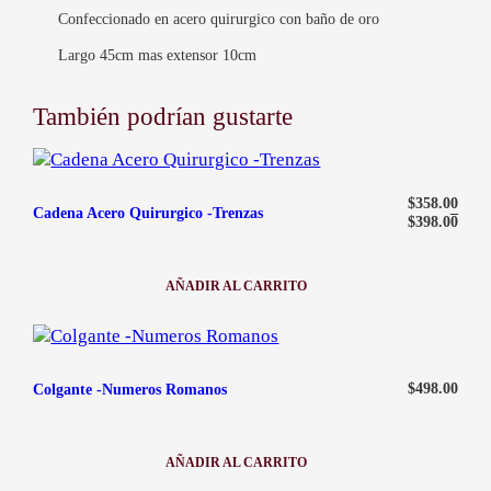
Lunes a Sábados de
d
Confeccionado en acero quirurgico con baño de oro
9:00 am — 19:00 pm
Largo 45cm mas extensor 10cm
También podrían gustarte
Rango de precios: desde $358.00
$
358.00
Cadena Acero Quirurgico -Trenzas
–
$
398.00
AÑADIR AL CARRITO
:
CADENA
ACERO
QUIRURGICO
-
TRENZAS
$
498.00
Colgante -Numeros Romanos
AÑADIR AL CARRITO
:
COLGANTE