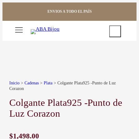
Saltar
al
ENVIOS A TODO EL PAÍS
contenido
Buscar
Inicio
>
Cadenas
>
Plata
> Colgante Plata925 -Punto de Luz
Corazon
Colgante Plata925 -Punto de
Luz Corazon
Rango de precios: desde $1,498.00 hasta $1,598.00
$
1,498.00