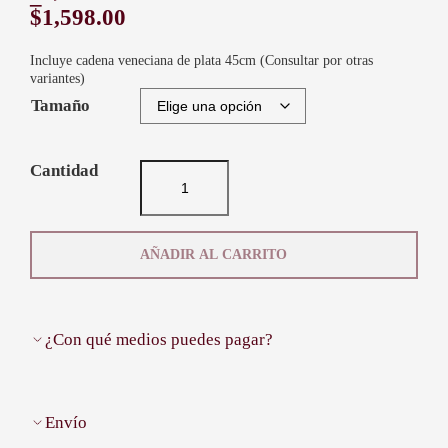
–
$
1,598.00
Incluye cadena veneciana de plata 45cm (Consultar por otras
variantes)
Tamaño
C
o
l
g
a
AÑADIR AL CARRITO
n
t
e
P
¿Con qué medios puedes pagar?
l
a
Tarjetas de crédito
HASTA 12 CUOTAS
t
a
Envío
9