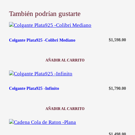
a
n
También podrían gustarte
t
i
d
a
$
1,598.00
Colgante Plata925 -Colibri Mediano
d
AÑADIR AL CARRITO
:
COLGANTE
PLATA925
-
COLIBRI
MEDIANO
$
1,790.00
Colgante Plata925 -Infinito
AÑADIR AL CARRITO
:
COLGANTE
PLATA925
-
INFINITO
Rango de precios: desde $1,
$
1,498.00