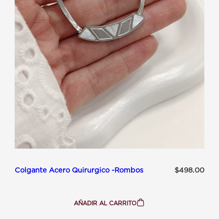
Colgante Acero Quirurgico -Rombos
$
498.00
AÑADIR AL CARRITO
:
COLGANTE