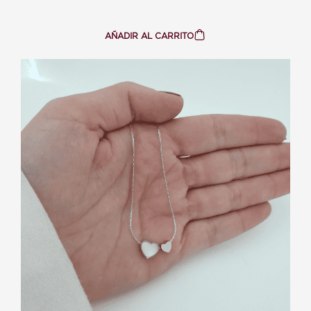
AÑADIR AL CARRITO
:
COLGANTE
TREBOL
-
ACERO
DORADO