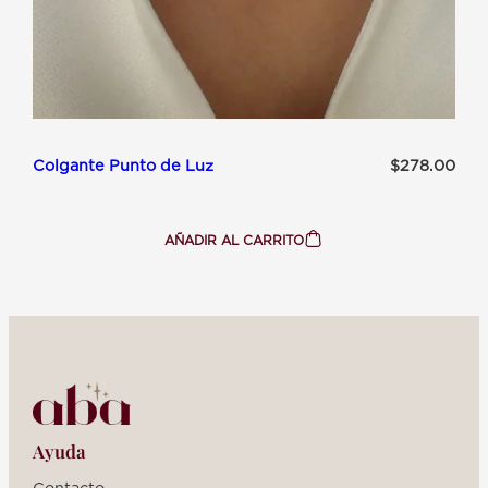
Colgante Punto de Luz
$
278.00
AÑADIR AL CARRITO
:
COLGANTE
PUNTO
DE
LUZ
Ayuda
Contacto