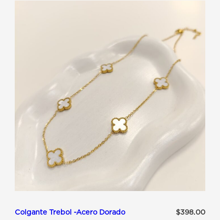
ACERO
QUIRURGICO
-
ROMBOS
Colgante Trebol -Acero Dorado
$
398.00