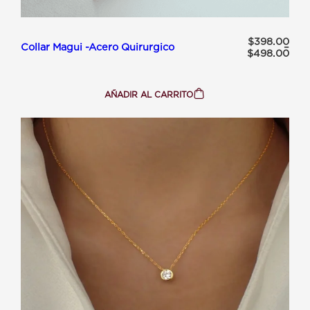
Rango de precios: desde
$
398.00
Collar Magui -Acero Quirurgico
–
$
498.00
AÑADIR AL CARRITO
:
COLLAR
MAGUI
-
ACERO
QUIRURGICO