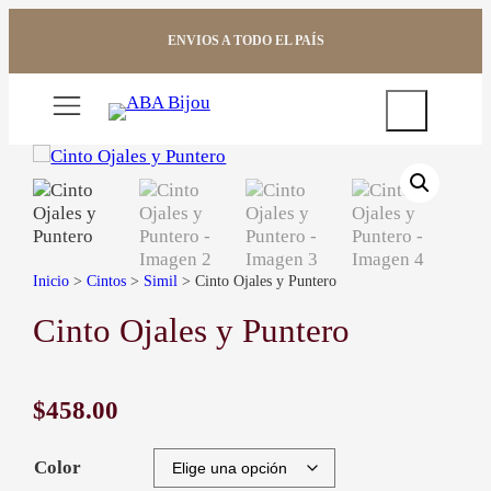
Saltar
al
ENVIOS A TODO EL PAÍS
contenido
Buscar
Inicio
>
Cintos
>
Simil
> Cinto Ojales y Puntero
Cinto Ojales y Puntero
$
458.00
Color