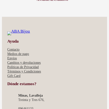
:
CINTO
CG-
NEGRO
Ayuda
Contacto
Medios de pago
Envíos
Cambios y devoluciones
Políticas de Privacidad
Términos y Condiciones
Gift Card
Dónde estamos?
Minas, Lavalleja
Treinta y Tres 676,
096461133