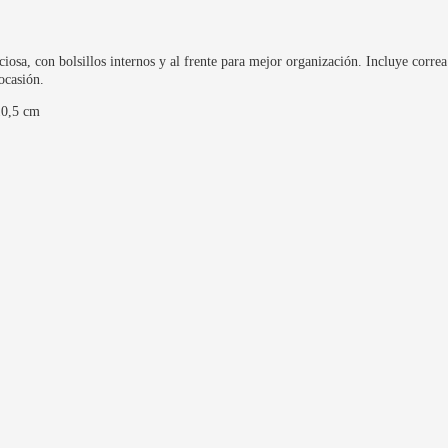
contacto@ababijou.com
Lunes a Sábados de
iosa, con bolsillos internos y al frente para mejor organización. Incluye corre
9:00 am — 19:00 pm
ocasión.
10,5 cm