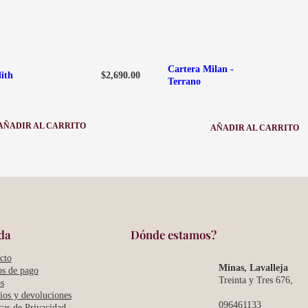
Cartera Milan -
$
2,690.00
ith
Terrano
AÑADIR AL CARRITO
AÑADIR AL CARRITO
:
:
CARTERA
CARTERA
EDITH
MILAN
-
TERRANO
da
Dónde estamos?
cto
Minas, Lavalleja
s de pago
Treinta y Tres 676,
s
os y devoluciones
096461133
icas de Privacidad