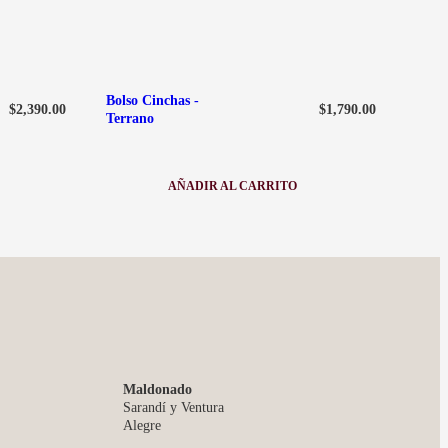
Bolso Cinchas -
$
2,390.00
$
1,790.00
Terrano
AÑADIR AL CARRITO
:
BOLSO
CINCHAS
-
TERRANO
Maldonado
Sarandí y Ventura
Alegre