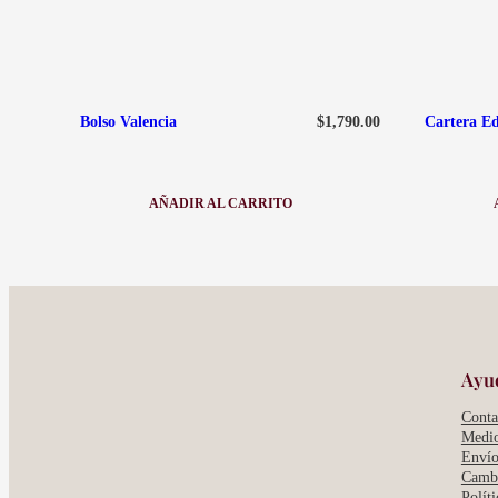
$
1,790.00
Bolso Valencia
Cartera Ed
AÑADIR AL CARRITO
:
BOLSO
VALENCIA
Ayu
Conta
Medio
Envío
Cambi
Polít