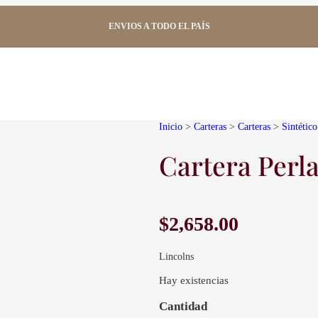
ENVIOS A TODO EL PAÍS
Inicio
>
Carteras
>
Carteras
>
Sintético
Cartera Perl
$
2,658.00
Lincolns
Hay existencias
C