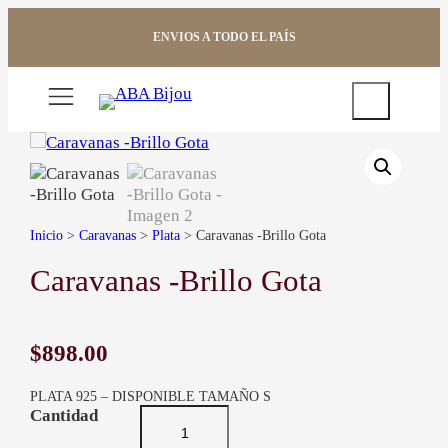
Saltar
al
ENVIOS A TODO EL PAÍS
contenido
Buscar
Inicio
>
Caravanas
>
Plata
> Caravanas -Brillo Gota
Caravanas -Brillo Gota
$
898.00
PLATA 925 – DISPONIBLE TAMAÑO S
C
a