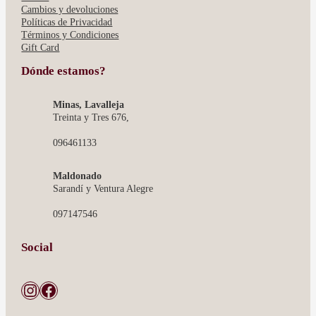
Cambios y devoluciones
Políticas de Privacidad
Términos y Condiciones
Gift Card
Dónde estamos?
Minas, Lavalleja
Treinta y Tres 676,
096461133
Maldonado
Sarandí y Ventura Alegre
097147546
Social
Instagram
Facebook