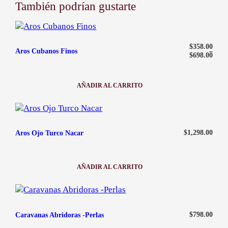
t
También podrían gustarte
He recibido mi pedido en malas condiciones
i
contacto@ababijou.com
Quiero cambiar el talle de mi artículo
d
Lunes a Sábados de
a
9:00 am — 19:00 pm
Rango de precios: desde $358.00
d
$
358.00
Aros Cubanos Finos
–
$
698.00
AÑADIR AL CARRITO
:
AROS
CUBANOS
FINOS
$
1,298.00
Aros Ojo Turco Nacar
AÑADIR AL CARRITO
:
AROS
OJO
TURCO
NACAR
$
798.00
Caravanas Abridoras -Perlas