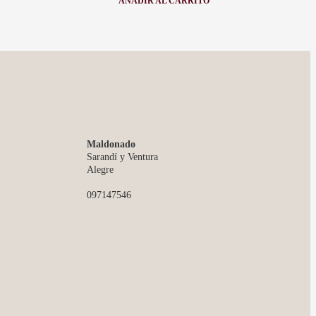
AÑADIR AL CARRITO
:
CARAVANA
GOTA
GRANDE
-
FANTASIA
Maldonado
Sarandí y Ventura
Alegre
097147546