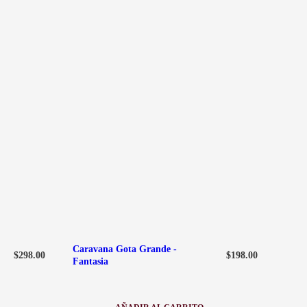
Caravana Gota Grande -
$
298.00
$
198.00
Fantasia