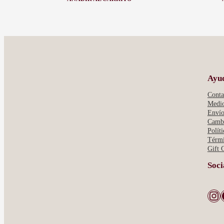
:
ARO
LABRADO
-
FANTASIA
Ayu
Conta
Medio
Envío
Cambi
Polít
Térmi
Gift 
Soci
Instagram
Face