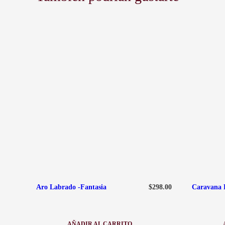
$
298.00
Aro Labrado -Fantasia
Caravana P
AÑADIR AL CARRITO