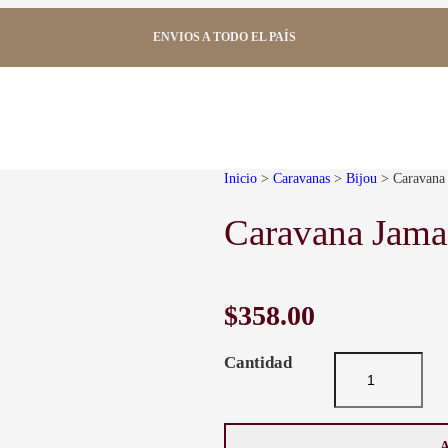
ENVIOS A TODO EL PAÍS
Inicio
>
Caravanas
>
Bijou
> Caravana 
Caravana Jamai
$
358.00
C
a
r
a
v