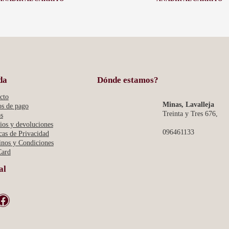
:
:
CARAVANA
CARAVANA
PETALOS
FLORES
-
-
NEGRO
PERLADA
da
Dónde estamos?
cto
Minas, Lavalleja
s de pago
Treinta y Tres 676,
s
os y devoluciones
096461133
icas de Privacidad
nos y Condiciones
Card
al
book