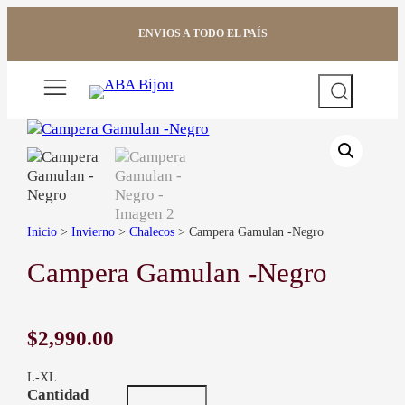
Saltar
al
ENVIOS A TODO EL PAÍS
contenido
Buscar
Inicio
>
Invierno
>
Chalecos
> Campera Gamulan -Negro
Campera Gamulan -Negro
$
2,990.00
L-XL
C