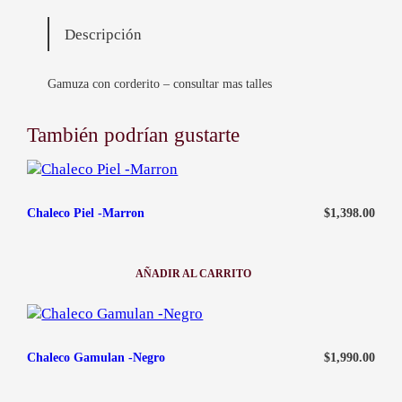
n
Sucursal Maldonado:
097147546
t
He recibido mi pedido en malas condiciones
Descripción
i
contacto@ababijou.com
Quiero cambiar el talle de mi artículo
d
Lunes a Sábados de
a
Gamuza con corderito – consultar mas talles
9:00 am — 19:00 pm
d
También podrían gustarte
$
1,398.00
Chaleco Piel -Marron
AÑADIR AL CARRITO
:
CHALECO
PIEL
-
MARRON
$
1,990.00
Chaleco Gamulan -Negro