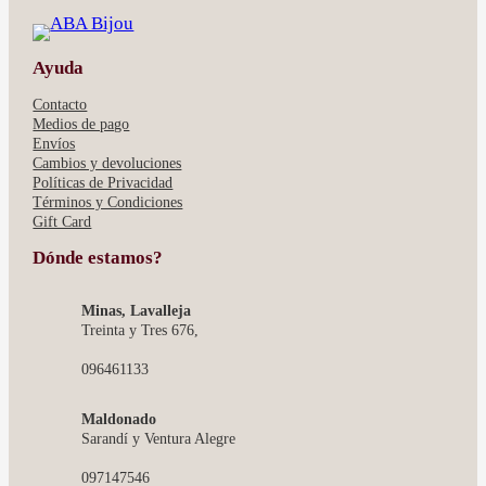
Ayuda
Contacto
Medios de pago
Envíos
Cambios y devoluciones
Políticas de Privacidad
Términos y Condiciones
Gift Card
Dónde estamos?
Minas, Lavalleja
Treinta y Tres 676,
096461133
Maldonado
Sarandí y Ventura Alegre
097147546