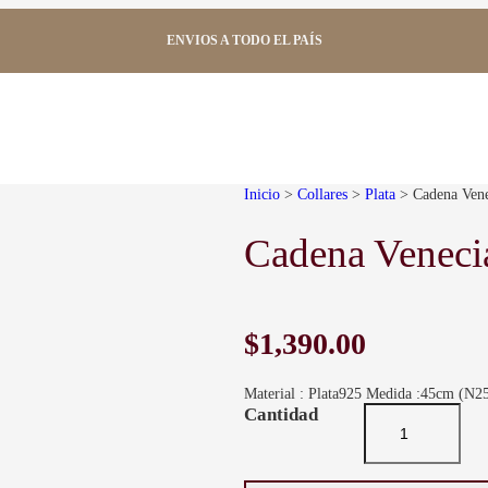
ENVIOS A TODO EL PAÍS
Inicio
>
Collares
>
Plata
> Cadena Vene
Cadena Veneci
$
1,390.00
Material : Plata925 Medida :45cm (N2
C
a
d
e