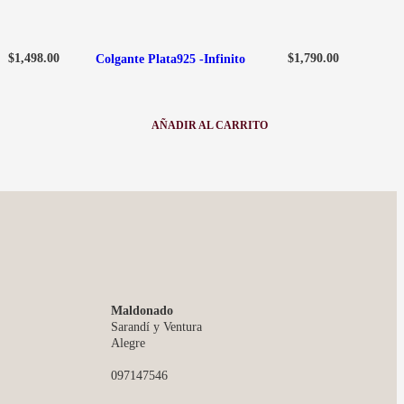
$
1,498.00
$
1,790.00
Colgante Plata925 -Infinito
AÑADIR AL CARRITO
:
COLGANTE
PLATA925
-
INFINITO
Maldonado
Sarandí y Ventura
Alegre
097147546