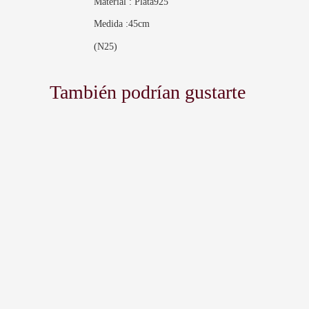
Material : Plata925
Medida :45cm
(N25)
También podrían gustarte