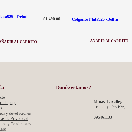
lata925 -Trebol
$
1,490.00
Colgante Plata925 -Delfin
AÑADIR AL CARRITO
AÑADIR AL CARRITO
:
:
COLGANTE
COLGANTE
PLATA925
PLATA925
-
-
DELFIN
TREBOL
MINI
da
Dónde estamos?
cto
Minas, Lavalleja
s de pago
Treinta y Tres 676,
s
os y devoluciones
096461133
icas de Privacidad
nos y Condiciones
Card