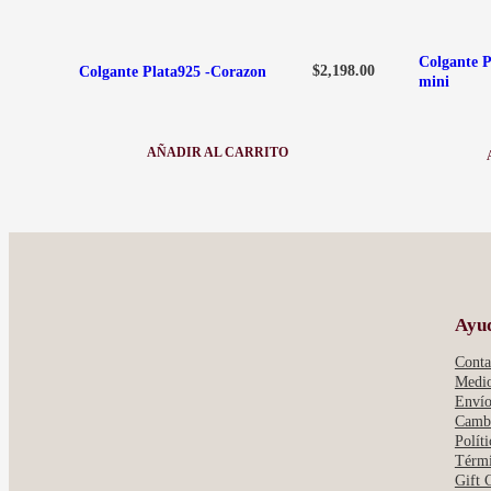
Colgante P
$
2,198.00
Colgante Plata925 -Corazon
mini
AÑADIR AL CARRITO
:
COLGANTE
PLATA925
-
CORAZON
Ayu
Conta
Medio
Envío
Cambi
Polít
Térmi
Gift 