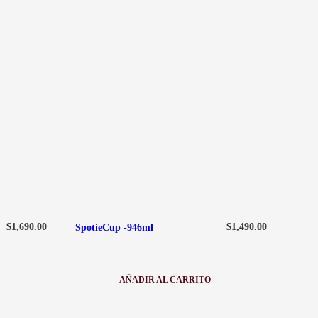
$
1,690.00
$
1,490.00
SpotieCup -946ml
AÑADIR AL CARRITO
:
SPOTIECUP
-946ML