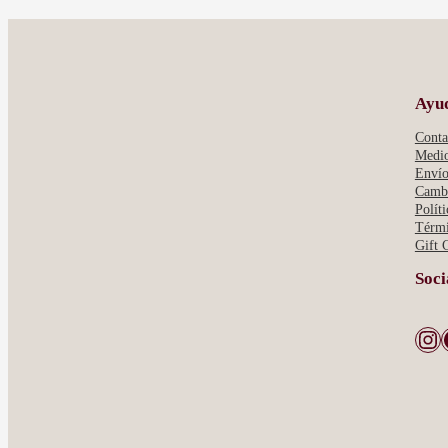
POP
750ML
Ayu
Conta
Medio
Envío
Cambi
Polít
Térmi
Gift 
Soci
Instagram
Face