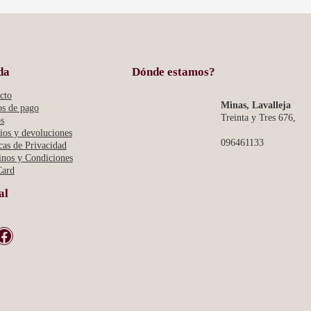
NEGRO
da
Dónde estamos?
cto
Minas, Lavalleja
s de pago
Treinta y Tres 676,
s
os y devoluciones
096461133
icas de Privacidad
nos y Condiciones
Card
al
book