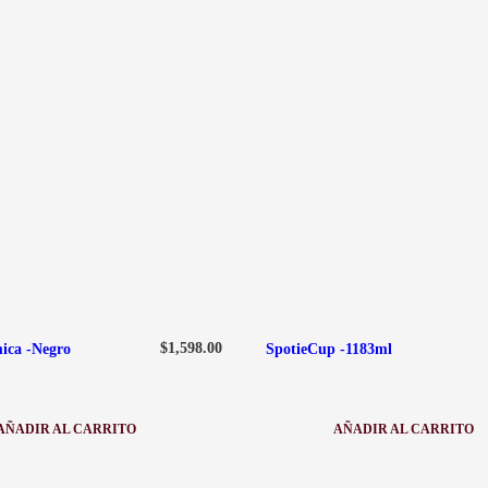
$
1,598.00
ica -Negro
SpotieCup -1183ml
AÑADIR AL CARRITO
AÑADIR AL CARRITO
:
:
JARRA
SPOTIECUP
TERMICA
-1183ML
-