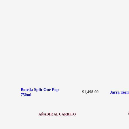
Botella Split One Pop
$
1,498.00
Jarra Term
750ml
AÑADIR AL CARRITO
:
BOTELLA
SPLIT
ONE