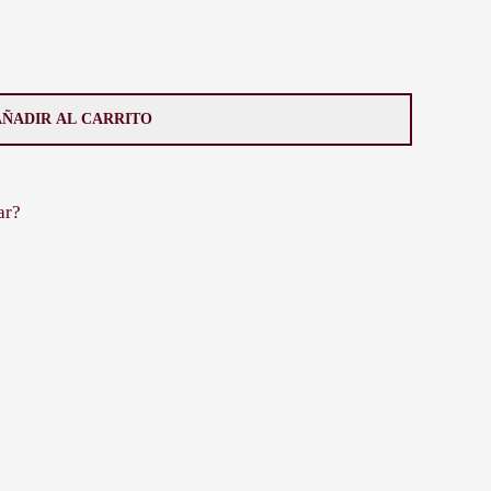
AÑADIR AL CARRITO
ar?
HASTA 12 CUOTAS
Uruguayo
 Tres 676)
ndí y Ventura Alegre)
ncia única de compra. Si una vez recibida la compra y
s realizar el cambio de dicho producto.