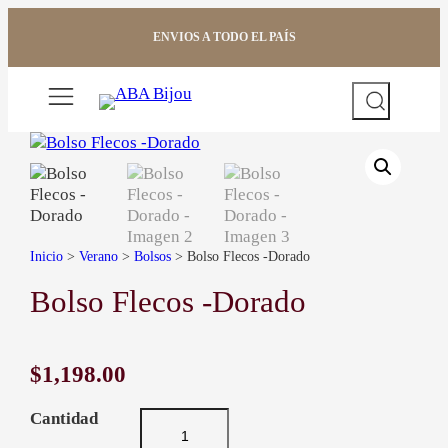
Saltar
al
ENVIOS A TODO EL PAÍS
contenido
Buscar
Inicio
>
Verano
>
Bolsos
> Bolso Flecos -Dorado
Bolso Flecos -Dorado
$
1,198.00
B
o