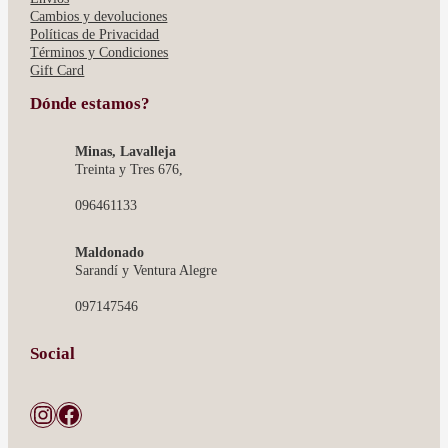
Cambios y devoluciones
Políticas de Privacidad
Términos y Condiciones
Gift Card
Dónde estamos?
Minas, Lavalleja
Treinta y Tres 676,
096461133
Maldonado
Sarandí y Ventura Alegre
097147546
Social
Instagram
Facebook