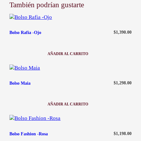
d
También podrían gustarte
He recibido mi pedido en malas condiciones
a
contacto@ababijou.com
Quiero cambiar el talle de mi artículo
d
Lunes a Sábados de
9:00 am — 19:00 pm
$
1,390.00
Bolso Rafia -Ojo
AÑADIR AL CARRITO
:
BOLSO
RAFIA
-
OJO
$
1,298.00
Bolso Maia
AÑADIR AL CARRITO
:
BOLSO
MAIA
$
1,198.00
Bolso Fashion -Rosa