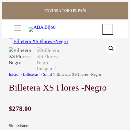
Saltar
al
ENVIOS A TODO EL PAÍS
contenido
Buscar
Inicio
>
Billeteras
>
Simil
> Billetera XS Flores -Negro
Billetera XS Flores -Negro
$
278.00
Sin existencias