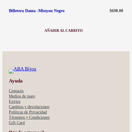
$
698.00
Billetera Dama -Missyou Negro
AÑADIR AL CARRITO
:
BILLETERA
DAMA
-
MISSYOU
NEGRO
Ayuda
Contacto
Medios de pago
Envíos
Cambios y devoluciones
Políticas de Privacidad
Términos y Condiciones
Gift Card