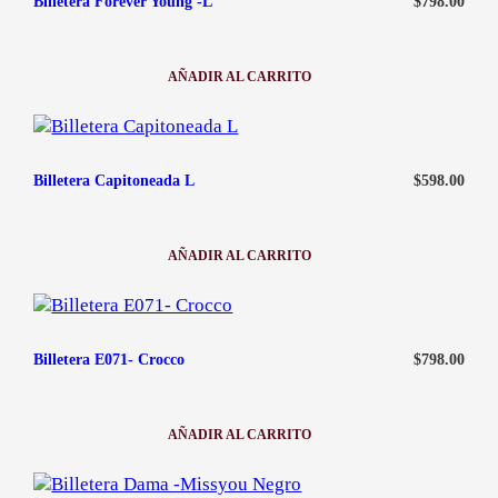
$
798.00
Billetera Forever Young -L
AÑADIR AL CARRITO
:
BILLETERA
FOREVER
YOUNG
-
L
$
598.00
Billetera Capitoneada L
AÑADIR AL CARRITO
:
BILLETERA
CAPITONEADA
L
$
798.00
Billetera E071- Crocco
AÑADIR AL CARRITO
:
BILLETERA
E071-
CROCCO