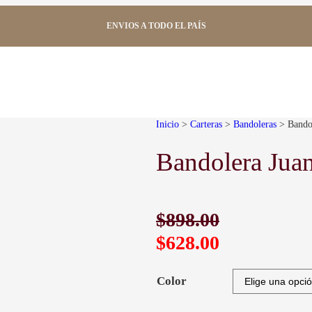
ENVIOS A TODO EL PAÍS
Inicio
>
Carteras
>
Bandoleras
> Bandol
Bandolera Jua
El precio original era: $898.00.
El precio actual es: $628.00.
$
898.00
$
628.00
Color