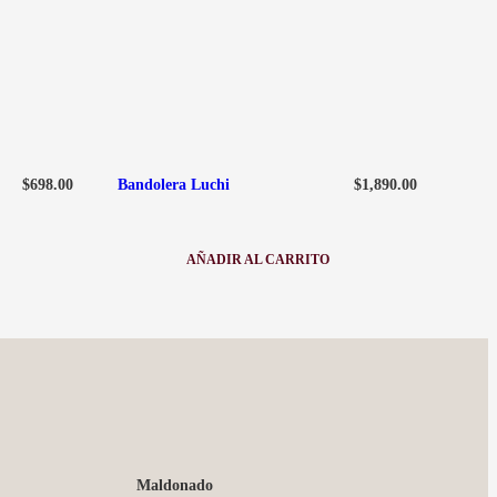
$
698.00
$
1,890.00
Bandolera Luchi
AÑADIR AL CARRITO
:
A
BANDOLERA
LUCHI
Maldonado