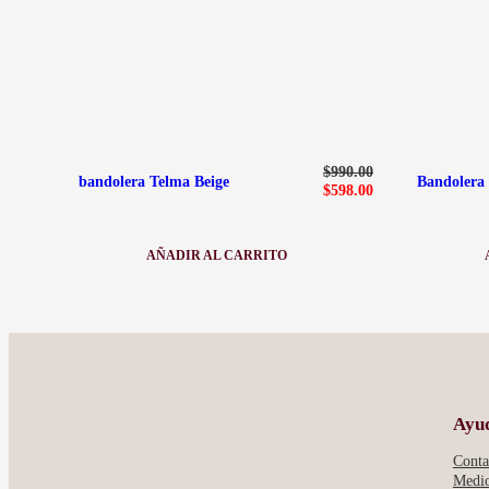
El precio original era: $990.00.
El precio actual es: $598.00.
$
990.00
bandolera Telma Beige
Bandolera 
$
598.00
AÑADIR AL CARRITO
:
BANDOLERA
TELMA
BEIGE
Ayu
Conta
Medio