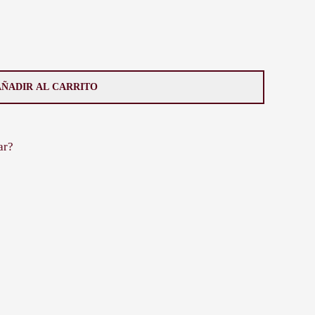
AÑADIR AL CARRITO
ar?
HASTA 12 CUOTAS
Uruguayo
 Tres 676)
ndí y Ventura Alegre)
ncia única de compra. Si una vez recibida la compra y
s realizar el cambio de dicho producto.