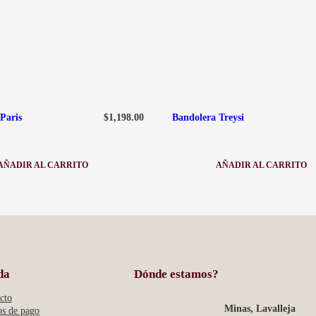
$
1,198.00
Paris
Bandolera Treysi
AÑADIR AL CARRITO
AÑADIR AL CARRITO
:
:
BANDOLERA
BANDOLER
PARIS
TREYSI
da
Dónde estamos?
cto
Minas, Lavalleja
s de pago