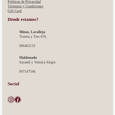
Políticas de Privacidad
Términos y Condiciones
Gift Card
Dónde estamos?
Minas, Lavalleja
Treinta y Tres 676,
096461133
Maldonado
Sarandí y Ventura Alegre
097147546
Social
Instagram
Facebook