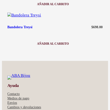
AÑADIR AL CARRITO
:
BANDOLERA
VERONA
-
NEGRO
$
698.00
Bandolera Treysi
AÑADIR AL CARRITO
:
BANDOLERA
TREYSI
Ayuda
Contacto
Medios de pago
Envíos
Cambios y devoluciones