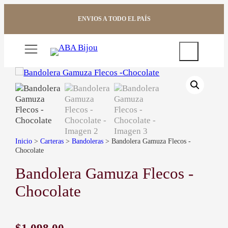
Saltar
al
ENVIOS A TODO EL PAÍS
contenido
Buscar
Inicio
>
Carteras
>
Bandoleras
> Bandolera Gamuza Flecos -
Chocolate
Bandolera Gamuza Flecos -
Chocolate