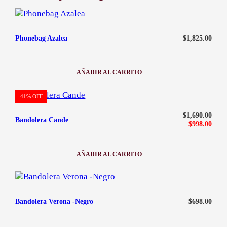
contacto@ababijou.com
Quiero cambiar el talle de mi artículo
Lunes a Sábados de
9:00 am — 19:00 pm
$
1,825.00
Phonebag Azalea
AÑADIR AL CARRITO
:
PHONEBAG
AZALEA
PRODUCTO
41% OFF
EN
El precio original era: $1,690.00.
El precio actual es: $998.00.
OFERTA
$
1,690.00
Bandolera Cande
$
998.00
AÑADIR AL CARRITO
:
BANDOLERA
CANDE
$
698.00
Bandolera Verona -Negro