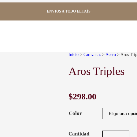
ENVIOS A TODO EL PAÍS
Inicio
>
Caravanas
>
Acero
> Aros Trip
Aros Triples
$
298.00
Color
A