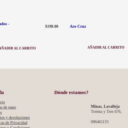
ados -
$
198.00
Aro Cruz
AÑADIR AL CARRITO
AÑADIR AL CARRITO
:
:
ARO
AROS
CRUZ
PLATEADOS
-
CLASICOS
da
Dónde estamos?
cto
Minas, Lavalleja
s de pago
Treinta y Tres 676,
s
os y devoluciones
096461133
icas de Privacidad
nos y Condiciones