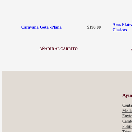
Aros Plate
$
198.00
Caravana Gota -Plana
Clasicos
AÑADIR AL CARRITO
:
CARAVANA
GOTA
-
PLANA
Ayu
Conta
Medio
Envío
Cambi
Polít
Térmi