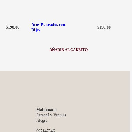
Aros Plateados con
$
198.00
$
198.00
Dijes
AÑADIR AL CARRITO
:
AROS
PLATEADOS
CON
DIJES
Maldonado
Sarandí y Ventura
Alegre
097147546