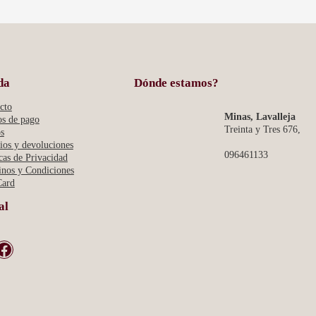
E
R
I
N
A
-
C
da
Dónde estamos?
R
O
C
cto
O
Minas, Lavalleja
s de pago
Treinta y Tres 676,
s
os y devoluciones
096461133
icas de Privacidad
nos y Condiciones
Card
al
book