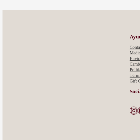
Ayu
Conta
Medio
Envío
Cambi
Polít
Térmi
Gift 
Soci
Instagram
Face