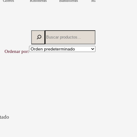
Gorros
Riñoneras
Bandoleras
Materas
Ordenar por:
ltado