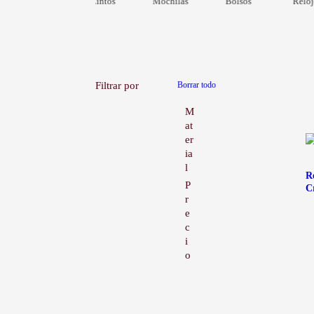
Cintos
Mochilas
Bolsos
Reloj
B
Filtrar por
Borrar todo
u
s
c
M
a
at
r
er
ia
l
R
P
C
r
e
c
i
o