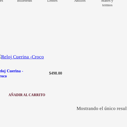
es
Billeteras
Lentes
Anillos
Mates y
termos
eloj Cuerina -
$
498.00
roco
AÑADIR AL CARRITO
:
R
E
Mostrando el único resu
L
O
J
C
U