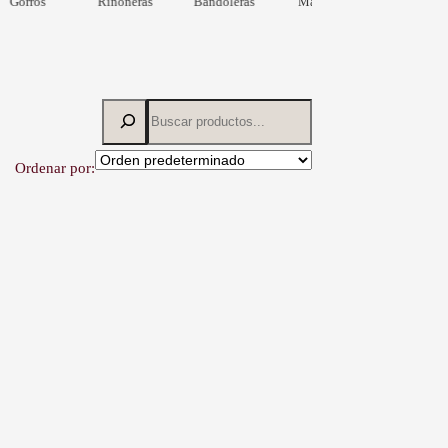
Gorros
Riñoneras
Bandoleras
Materas
Ordenar por: