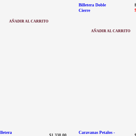
Billetera Doble
Cierre
AÑADIR AL CARRITO
:
B
AÑADIR AL CARRITO
I
:
L
B
L
I
E
L
T
L
E
E
R
T
A
E
C
R
O
A
N
D
T
O
A
B
R
L
J
E
E
C
T
I
E
E
R
R
O
R
E
E
X
lletera
Caravanas Petalos -
T
$
1,338.00