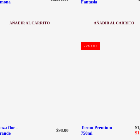
E
imona
Fantasia
R
I
O
R
AÑADIR AL CARRITO
AÑADIR AL CARRITO
:
:
B
C
I
A
L
R
L
A
P
27% OFF
E
V
R
T
A
O
E
N
D
R
A
U
A
S
C
S
P
T
I
E
O
E
M
T
N
O
A
O
N
L
F
A
O
E
S
R
-
T
F
A
A
N
T
nza flor -
Termo Premium
$
1
A
$
98.00
$
1
S
rande
750ml
I