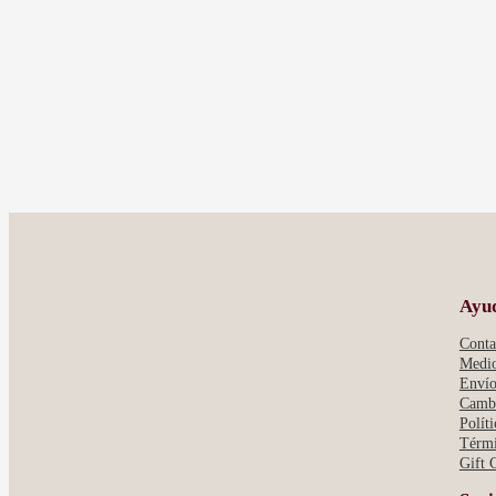
Ayu
Conta
Medio
Envío
Cambi
Polít
Térmi
Gift 