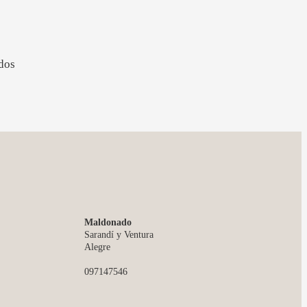
dos
Maldonado
Sarandí y Ventura
Alegre
097147546