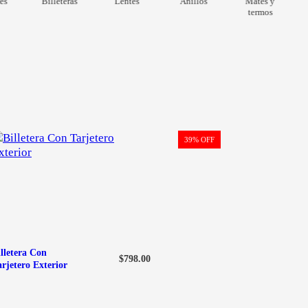
es
Billeteras
Lentes
Anillos
Mates y
termos
P
39% OFF
R
O
D
U
C
T
O
E
N
O
F
illetera Con
E
$
798.00
arjetero Exterior
R
T
A